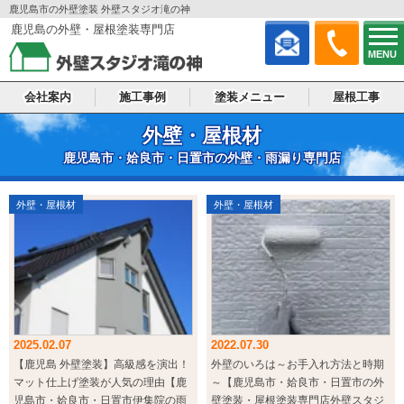
鹿児島市の外壁塗装 外壁スタジオ滝の神
鹿児島の外壁・屋根塗装専門店
MENU
会社案内
施工事例
塗装メニュー
屋根工事
外壁・屋根材
鹿児島市・姶良市・日置市の外壁・雨漏り専門店
外壁・屋根材
外壁・屋根材
2025.02.07
2022.07.30
【鹿児島 外壁塗装】高級感を演出！
外壁のいろは～お手入れ方法と時期
マット仕上げ塗装が人気の理由【鹿
～【鹿児島市・姶良市・日置市の外
児島市・姶良市・日置市伊集院の雨
壁塗装・屋根塗装専門店外壁スタジ