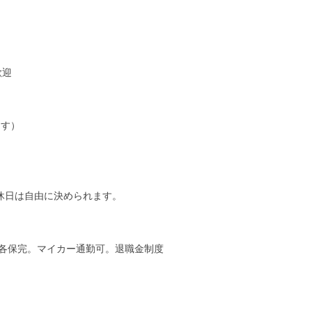
歓迎
ます）
。休日は自由に決められます。
。各保完。マイカー通勤可。退職金制度