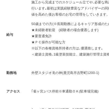
施工から完成までのスケジュール立てや､必要な商
行います｡最初は実践経験豊富なアドバイザーの同
値を高めた後お客様のお宅の管理をしていきます
50歳までの方(※長期勤務によるキャリア形成のた
★未経験者歓迎 (経験者の場合優遇します)
給与
★要普通免許
★ＰＣ操作が可能な方
※以下の各種資格所持者の方は､優遇致します｡
＜建築士資格､1級塗装技能士、建築施行管理士資
勤務地
外壁スタジオ滝の神(鹿児島市吉野町1200-1)
アクセス
｢雀ヶ宮｣バス停前※車通勤ＯＫ(駐車場完備)