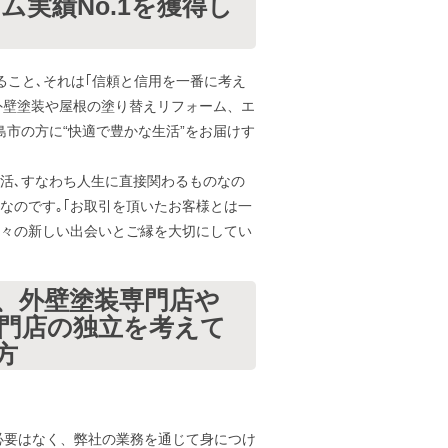
ム実績No.1を獲得し
ること､それは｢信頼と信用を一番に考え
､外壁塗装や屋根の塗り替えリフォーム、エ
島市の方に“快適で豊かな生活”をお届けす
生活､すなわち人生に直接関わるものなの
要なのです｡｢お取引を頂いたお客様とは一
日々の新しい出会いとご縁を大切にしてい
、外壁塗装専門店や
門店の独立を考えて
方
必要はなく、弊社の業務を通じて身につけ