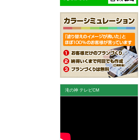
滝の神 テレビCM