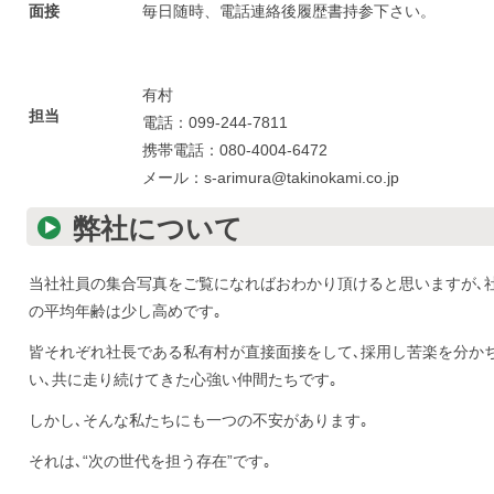
面接
毎日随時、電話連絡後履歴書持参下さい。
有村
担当
電話：099-244-7811
携帯電話：080-4004-6472
メール：s-arimura@takinokami.co.jp
弊社について
当社社員の集合写真をご覧になればおわかり頂けると思いますが､
の平均年齢は少し高めです｡
皆それぞれ社長である私有村が直接面接をして､採用し苦楽を分か
い､共に走り続けてきた心強い仲間たちです｡
しかし､そんな私たちにも一つの不安があります｡
それは､“次の世代を担う存在”です｡