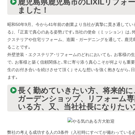
鹿児島県鹿児島市のLIXILリフォー
ました！
昭和50年9月。今から41年前の創業より当社が真摯に貫き通してい
る｣、｢正直で真心のある姿勢｣です｡当社の使命（ミッション）は
クステリアや住宅リフォーム、造園・ガーデニングを通して､ 鹿児
ることです｡
外壁塗装・エクステリア･リフォームのどれにおいても､ お客様の
で､ お客様と築く信頼関係と､常に寄り添う真心こそが何よりも重
生のお付き合いを続けさせて頂く｣ そんな想いを強く抱きながら､
ます｡
長く勤めていきたい方、将来的に
ガーデンショップ、リフォーム専
いる方、又、当社社長になりたい
弊社の考える成功する人の3条件（入社時にすべてが備わっている