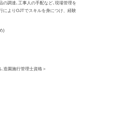
品の調達､工事人の手配など､現場管理を
行によりOJTでスキルを身につけ、経験
。
め)
格､造園施行管理士資格＞