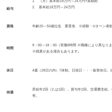
1. （月）基本給18万円～24万円+業績給
2. 基本給18万円～24万円
給与
資格
年齢20～50歳位迄 要普免 ※経験・Uターン者
9：00～18：00（実働8時間 ※職種により異なり
時間
※残業がある場合もあります｡
休日
4週（28日の内）7休制。日祝日・・・振替休日
昇給年2回（2.は1回）。賞与年2回。交通費支給
待遇
有。