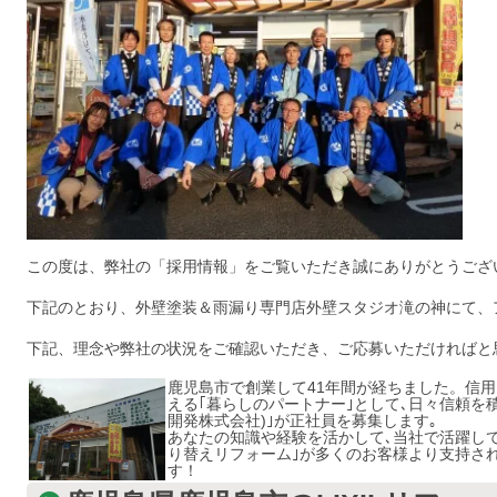
この度は、弊社の「採用情報」をご覧いただき誠にありがとうござ
下記のとおり、外壁塗装＆雨漏り専門店外壁スタジオ滝の神にて、
下記、理念や弊社の状況をご確認いただき、ご応募いただければと
鹿児島市で創業して41年間が経ちました。信
える｢暮らしのパートナー｣として､日々信頼を
開発株式会社)｣が正社員を募集します｡
あなたの知識や経験を活かして､当社で活躍し
り替えリフォーム｣が多くのお客様より支持さ
す！