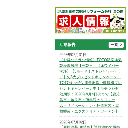
活動報告
一覧
2026年07月31日
【お得なチラシ情報】TOTO浴室換気
乾燥暖房機【三乾王】【床ワイパー
洗浄】【3モードミストシャワーヘッ
ド】の3大プレゼントキャンペーン！
TOTOキッチン用食器洗い乾燥機プレ
ゼントキャンペーン中！※チラシ有
効期限：2026年9月4日㊎まで【鹿児
島市・姶良市・伊集院のリフォー
ム・リノベーション・外壁塗装・屋
根塗装・エクステリア・ガーデン】
2026年07月02日
【屋根塗装 鹿児島】遮熱塗料で屋根