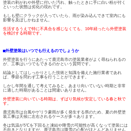
塗装の剥がれや外壁に付いた汚れ、触ったときに手に白い粉が付く
といった状態は劣化の現れです。
もしも壁にクラックが入っていたら、雨が染み込んできて室内にも
影響を及ぼしかねません。
生活するうえで特に不具合を感じなくても、10年経ったら外壁塗装
を検討する時期です。
■外壁塗装はいつでも行えるのでしょうか
外壁塗装を行うにあたって鹿児島市の塗装業者がよく尋ねられるの
が、工事はいつでもできるのかという質問です。
結論としてはしっかりとした技術と知識を備えた施行業者であれ
ば、季節を問わず工事を行うことができます
。
しかし年間を通して考えてみると、あまり向いていない時期と非常
に適した時期があることは間違いありません。
外壁塗装に向いている時期は、ずばり気候が安定している春と秋で
す
。
鹿児島市は台風やゲリラ豪雨が多く発生する県のため、夏の外壁塗
装工事は天候に左右されるケースが多々あります。
冬は気温が5℃を下回ると凍結や降雪の可能性が高くなって塗装には
不向きとなりますが、鹿児島市は降雪の心配がほとんどありません