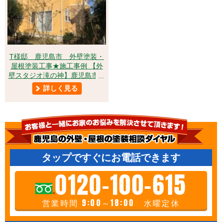
T様邸 鹿児島市 外壁塗装・
屋根塗装工事★施工事例 【外
壁スタジオ滝の神】鹿児島市・
姶良市・日置市・外壁塗装・屋
詳しく見る
根塗装・雨漏り診断
外壁塗装
タップですぐにお電話できます
0120-100-615
営業時間 9:00～18:00 水曜定休