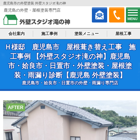
鹿児島市の外壁塗装 外壁スタジオ滝の神
鹿児島の外壁・屋根塗装専門店
MENU
会社案内
施工事例
塗装メニュー
屋根工事
Ｈ様邸 鹿児島市 屋根葺き替え工事 施
工事例 【外壁スタジオ滝の神】鹿児島
市・姶良市・日置市・外壁塗装・屋根塗
装・雨漏り診断【鹿児島 外壁塗装】
鹿児島市・姶良市・日置市の外壁・雨漏り専門店
AFTER