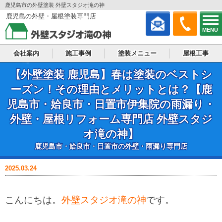
鹿児島市の外壁塗装 外壁スタジオ滝の神
鹿児島の外壁・屋根塗装専門店
MENU
会社案内
施工事例
塗装メニュー
屋根工事
【外壁塗装 鹿児島】春は塗装のベストシ
ーズン！その理由とメリットとは？【鹿
児島市・姶良市・日置市伊集院の雨漏り・
外壁・屋根リフォーム専門店 外壁スタジ
オ滝の神】
鹿児島市・姶良市・日置市の外壁・雨漏り専門店
外壁・屋根塗装のいろは
2025.03.24
こんにちは。
外壁スタジオ滝の神
です。