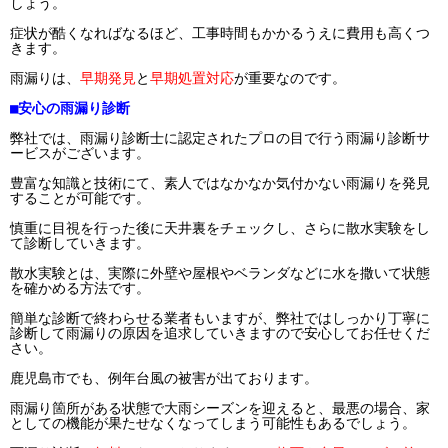
しょう。
症状が酷くなればなるほど、工事時間もかかるうえに費用も高くつ
きます。
雨漏りは、
早期発見
と
早期処置対応
が重要なのです。
■安心の雨漏り診断
弊社では、雨漏り診断士に認定されたプロの目で行う雨漏り診断サ
ービスがございます。
豊富な知識と技術にて、素人ではなかなか気付かない雨漏りを発見
することが可能です。
慎重に目視を行った後に天井裏をチェックし、さらに散水実験をし
て診断していきます。
散水実験とは、実際に外壁や屋根やベランダなどに水を撒いて状態
を確かめる方法です。
簡単な診断で終わらせる業者もいますが、弊社ではしっかり丁寧に
診断して雨漏りの原因を追求していきますので安心してお任せくだ
さい。
鹿児島市でも、例年台風の被害が出ております。
雨漏り箇所がある状態で大雨シーズンを迎えると、最悪の場合、家
としての機能が果たせなくなってしまう可能性もあるでしょう。