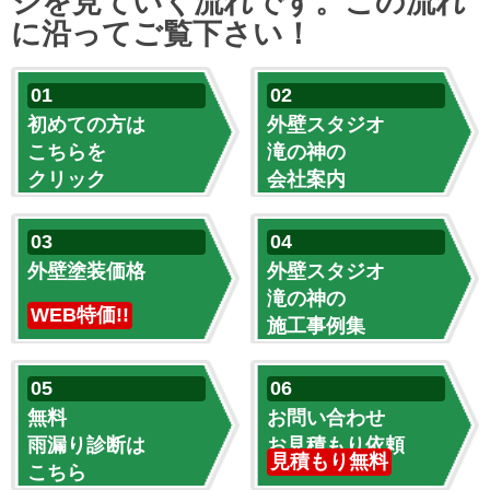
ジを見ていく流れです。この流れ
に沿ってご覧下さい！
初めての方は
外壁スタジオ
こちらを
滝の神の
クリック
会社案内
外壁塗装価格
外壁スタジオ
滝の神の
WEB特価!!
施工事例集
無料
お問い合わせ
雨漏り診断は
お見積もり依頼
見積もり無料
こちら