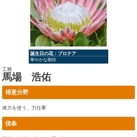
誕生日の花：プロテア
華やかな期待
工務
馬場 浩佑
得意分野
体力を使う、力仕事
信条